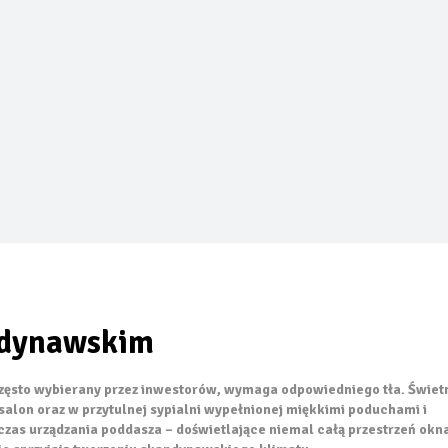
sze oficjalne zdjęcie swoich nowych globalnych modeli Grizzly i G
niebem – jak urządzić letnią kuchnię w 2026 roku
l prysznicowy nowej generacji
cji na wodę – wilgotne ocieplenie jest jak mokry sweter
rywa swój potencjał… oryginalna dachówka PROFIL Lenti
ndynawskim
często wybierany przez inwestorów, wymaga odpowiedniego tła. Świet
 salon oraz w przytulnej sypialni wypełnionej miękkimi poduchami i
czas urządzania poddasza – doświetlające niemal całą przestrzeń okn