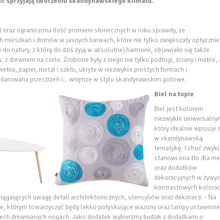
ic sprzyjają tworzeniu skandynawskiego klimatu.
t oraz ograniczona ilość promieni słonecznych w roku sprawiły, że
 mieszkań i domów w jasnych barwach, które nie tylko zwiększały optycznie
e do natury, z którą do dziś żyją w absolutnej harmonii, objawiało się także
z drewnem na czele. Zrobione były z niego nie tylko podłogi, ściany i meble, 
ełna, papier, metal i szkło, ukryte w niezwykle prostych formach i
odarowana przestrzeń i… wnętrze w stylu skandynawskim gotowe.
Biel na topie
Biel jest kolorem
niezwykle uniwersalny
który idealnie wpisuje 
w skandynawską
tematykę. I choć zwykl
stanowi ona tło dla me
oraz dodatków
dekoracyjnych w żywyc
kontrastowych kolora
ciągających uwagę detali architektonicznych, utensyliów oraz dekoracji. - Na
oce, którym towarzyszyć będą lekko połyskujące wazony oraz lampy ustawione
rzech drewnianych nogach. Jako dodatek wybierzmy budzik z dodatkami o