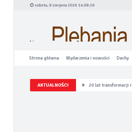
sobota, 8 sierpnia 2026 14:08:20
Strona główna
Wydarzenia i nowości
Dachy
AKTUALNOŚCI
20 lat transformacji
Łazienka bez ogranic
Alfa Romeo wprowadza
Po tej zimie wiesz w