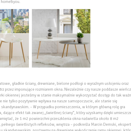
i home&you.
we, gładkie ściany, drewniane, bielone podłogi o wyraźnym usłojeniu oraz
rz przez imponujące rozmiarem okna. Niezależnie czy nasze poddasze wieńcz
arki okiennej jesteśmy w stanie maksymalnie wykorzystać dostęp do tak waż
 nie tylko pozytywnie wpływa na nasze samopoczucie, ale stanie się
skandynawskim. – W przypadku pomieszczenia, w którym główną rolę gra
, dające efekt tak zwanej „świetlnej ściany”, który uzyskamy dzięki umieszcz
 pamiętać, że 1 m2 powierzchni przeszklenia okna naświetla około 8 m2
, pełnego świetlistych refleksów, wnętrza – podkreśla Marcin Demski, ekspert
lu skandynawskim, postawmy na drewniane wykończenie ramy okiennej, któr