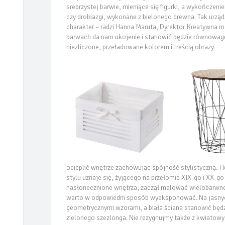
srebrzystej barwie, mieniące się figurki, a wykończeni
czy drobiazgi, wykonane z bielonego drewna. Tak urz
charakter – radzi Hanna Maruta, Dyrektor Kreatywna 
barwach da nam ukojenie i stanowić będzie równowag
niezliczone, przeładowane kolorem i treścią obrazy.
ocieplić wnętrze zachowując spójność stylistyczną. I k
stylu uznaje się, żyjącego na przełomie XIX-go i XX-go
nasłonecznione wnętrza, zaczął malować wielobarwne 
warto w odpowiedni sposób wyeksponować. Na jasnyc
geometrycznymi wzorami, a biała ściana stanowić bę
zielonego szezlonga. Nie rezygnujmy także z kwiatow