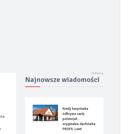
rizzly Fastback
Najnowsze wiadomości
Kiedy karpiówka
odkrywa swój
nie
potencjał…
oryginalna dachówka
a
PROFIL Lenti