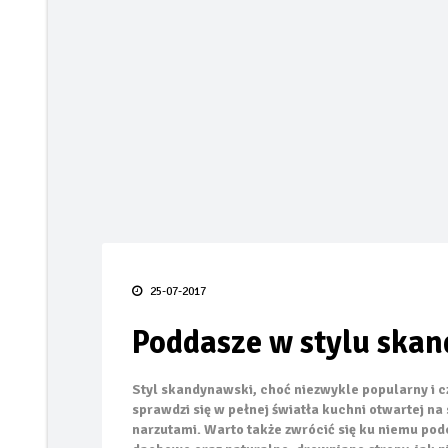
Taras bez błędów
FIAT prezentuje pierw
Smak lata pod gołym 
TECEdrainway – profi
Odporność termoizola
Kiedy karpiówka odk
25-07-2017
Poddasze w stylu ska
Styl skandynawski, choć niezwykle popularny i 
sprawdzi się w pełnej światła kuchni otwartej na
narzutami. Warto także zwrócić się ku niemu pod