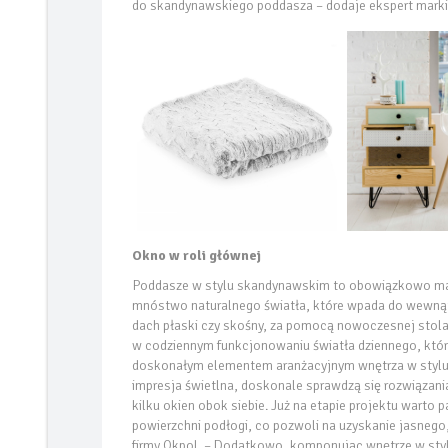
do skandynawskiego poddasza – dodaje ekspert mark
Okno w roli głównej
Poddasze w stylu skandynawskim to obowiązkowo mato
mnóstwo naturalnego światła, które wpada do wewnąt
dach płaski czy skośny, za pomocą nowoczesnej stol
w codziennym funkcjonowaniu światła dziennego, które
doskonałym elementem aranżacyjnym wnętrza w stylu 
impresja świetlna, doskonale sprawdzą się rozwiązania
kilku okien obok siebie. Już na etapie projektu warto
powierzchni podłogi, co pozwoli na uzyskanie jasnego
firmy Okpol. – Dodatkowo, komponując wnętrze w sty