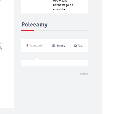
obowiązku
normowego do
elementu
optymalizacji
energetycznej
Polecamy
łem
Facebook
Strony
Tagi
dy