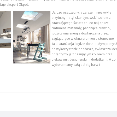
daje ekspert Okpol.
Bardzo oszczędny, a zarazem niezwykle
przytulny – styl skandynawski czerpie z
otaczającego świata to, co najlepsze.
Naturalne materiały, pachnące drewno,
pozytywna energia dostarczana przez
zaglądające w okna promienie słoneczne –
taka aranżacja będzie doskonałym pomys
na wykorzystanie poddasza, zwłaszcza kie
połączymy ją z pasującym kolorem oraz
ciekawymi, designerskimi dodatkami. A do
wyboru mamy całą paletę barw i