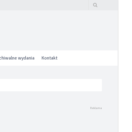
chiwalne wydania
Kontakt
hrony lub do 160.000 km