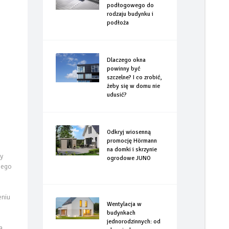
podłogowego do
rodzaju budynku i
podłoża
Dlaczego okna
powinny być
szczelne? I co zrobić,
żeby się w domu nie
udusić?
Odkryj wiosenną
promocję Hörmann
na domki i skrzynie
y
ogrodowe JUNO
nego
eniu
Wentylacja w
budynkach
jednorodzinnych: od
a