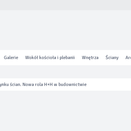
Galerie
Wokół kościoła i plebanii
Wnętrza
Ściany
Ar
 rynku ścian. Nowa rola H+H w budownictwie
zeń. Jak innowacyjna toaleta otwiera nowe możliwości aranżacji
 program gwarancji specjalnej zapewniającej nawet do 8 lat oc
ięcej o swoim ogrzewaniu niż kiedykolwiek.