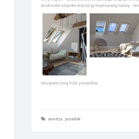
doskonale uzupełni aranżację inspirowaną naturą – do
nieograniczoną ilość pomysłów.
wnetrza
poradnik