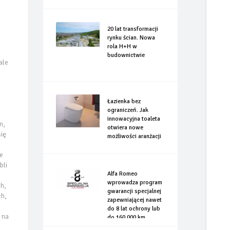
20 lat transformacji
rynku ścian. Nowa
rola H+H w
budownictwie
ale
Łazienka bez
ograniczeń. Jak
innowacyjna toaleta
m,
otwiera nowe
się
możliwości aranżacji
e
bli
Alfa Romeo
wprowadza program
h,
gwarancji specjalnej
ch,
zapewniającej nawet
do 8 lat ochrony lub
 na
do 160.000 km