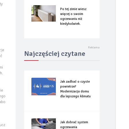
ty
Po tej zimie wiesz
więcej o swoim
ogrzewaniu niż
kiedykolwiek.
cje
Najczęściej czytane
ać
mi
h.
Jak zadbać o czyste
powietrze?
ie
Modernizacja domu
tego
dla lepszego klimatu
łabo
Jak dobrać system
ucz
ogrzewania