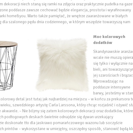
em dekoracji niech staną się ramki na zdjęcia oraz praktycznie pudełka na gaze
ądzone poddasze zawsze cechować będzie elegancja, prostota i wyrafinowany
marki home&you. Warto także pamiętać, że wnętrze zaaranżowane w białych
ę dla szalonego pędu dnia codziennego, w którym wszędzie towarzyszą nam
Moc kolorowych
dodatków
Skandynawskie aranża
wcale nie muszą opier
się tylko i wyłącznie na
bieli, ani towarzyszący
jej szarościach i brązac
Wprowadzając na
poddasze intensywne
barwy, jesteśmy w stan
olorowy detal jest tutaj jak najbardziej na miejscu – w końcu za prekursora 
 wieku, szwedzkiego artystę Carla Larssona, który chcąc rozjaśnić i ożywić s
akwarele. – Nie bójmy się zatem kolorowych dekoracji oraz dodatków, które
h podłogowych deskach świetnie odnajdzie się dywan urzekający
dzie doskonałe tło dla jaskrawo pomarańczowego wazonu lub soczyście
ych printów – wykorzystane w umiejętny, oszczędny sposób, stanowić będą kl