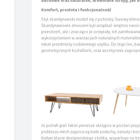
dachowe oraz naturalne, drewniane stropy, jak n
Komfort, prostota i funkcjonalność
Styl skandynawski zrodził się z potrzeby. Surowy klima
Skandynawowie zmuszeni byli urządzać wnętrza swoich
przestrzeń, ale i znacząco je ocieplały. Ich zamiłowani
wykorzystaniem w aranżacjach naturalnych materiałów, 
także przedmioty codziennego użytku. Do tego len, baw
geometrycznych kształtach, oraz ascetycznie zagosp
to potrafi grać także pierwsze skrzypce w postaci przy
poddaszu niech zagoszczą białe poduchy, narzuty i k
białym blacie designerskiego stolika, wspartego na t