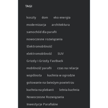
TAGI
koszty
dom
eko energia
modernizacja
architektura
samochód dla parafii
nowoczesne rozwiązania
Elektromobilność
elektromobilność
SUV
Grizzly i Grizzly Fastback
mobilność parafii
czas na relacje
wspólnota
kuchnia w ogrodzie
gotowanie na świeżym powietrzu
kuchnia na plebanii
letnia kuchnia
Nowoczesne Rozwiązania
Inwestycje Parafialne