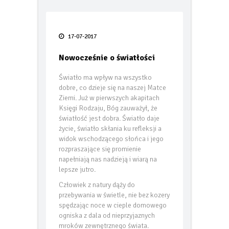
Po tej zimie wiesz więcej o swoim
ogrzewaniu niż kiedykolwiek.
17-07-2017
Taras bez błędów
Nowocześnie o światłości
FIAT prezentuje pierwsze oficjalne
Światło ma wpływ na wszystko
zdjęcie swoich nowych globalnych
dobre, co dzieje się na naszej Matce
modeli Grizzly i Grizzly Fastback
Ziemi. Już w pierwszych akapitach
Księgi Rodzaju, Bóg zauważył, że
Smak lata pod gołym niebem – jak
światłość jest dobra. Światło daje
urządzić letnią kuchnię w 2026 roku
życie, światło skłania ku refleksji a
widok wschodzącego słońca i jego
TECEdrainway – profil
rozpraszające się promienie
prysznicowy nowej generacji
napełniają nas nadzieją i wiarą na
lepsze jutro.
Odporność termoizolacji na wodę
– wilgotne ocieplenie jest jak mokry
Człowiek z natury dąży do
sweter
przebywania w świetle, nie bez kozery
spędzając noce w cieple domowego
Kiedy karpiówka odkrywa swój
ogniska z dala od nieprzyjaznych
potencjał… oryginalna dachówka
mroków zewnętrznego świata.