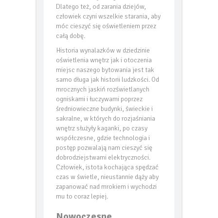
PROFIL Lenti
Dlatego też, od zarania dziejów,
człowiek czyni wszelkie starania, aby
móc cieszyć się oświetleniem przez
całą dobę.
Historia wynalazków w dziedzinie
oświetlenia wnętrz jak i otoczenia
miejsc naszego bytowania jest tak
samo długa jak historii ludzkości. Od
mrocznych jaskiń rozświetlanych
ogniskami i łuczywami poprzez
średniowieczne budynki, świeckie i
sakralne, w których do rozjaśniania
wnętrz służyły kaganki, po czasy
współczesne, gdzie technologia i
postęp pozwalają nam cieszyć się
dobrodziejstwami elektryczności.
Człowiek, istota kochająca spędzać
czas w świetle, nieustannie dąży aby
zapanować nad mrokiem i wychodzi
mu to coraz lepiej.
Nowoczesne