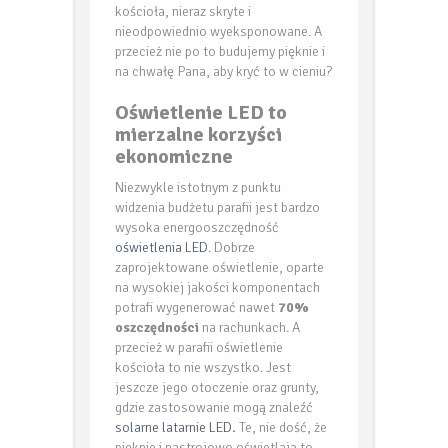
kościoła, nieraz skryte i
nieodpowiednio wyeksponowane. A
przecież nie po to budujemy pięknie i
na chwałę Pana, aby kryć to w cieniu?
Oświetlenie LED to
mierzalne korzyści
ekonomiczne
Niezwykle istotnym z punktu
widzenia budżetu parafii jest bardzo
wysoka energooszczędność
oświetlenia LED
. Dobrze
zaprojektowane oświetlenie, oparte
na wysokiej jakości komponentach
potrafi wygenerować nawet
70%
oszczędności
na rachunkach. A
przecież w parafii oświetlenie
kościoła to nie wszystko. Jest
jeszcze jego otoczenie oraz grunty,
gdzie zastosowanie mogą znaleźć
solarne latarnie LED
.
Te, nie dość, że
pięknie i nastrojowo oświetlają to