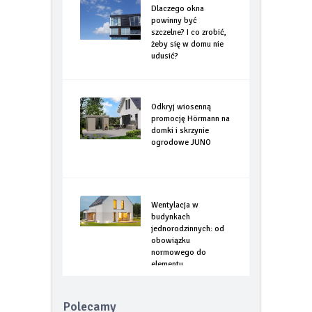
Dlaczego okna
powinny być
szczelne? I co zrobić,
żeby się w domu nie
udusić?
Odkryj wiosenną
promocję Hörmann na
domki i skrzynie
ogrodowe JUNO
Wentylacja w
budynkach
jednorodzinnych: od
obowiązku
normowego do
elementu
optymalizacji
energetycznej
Polecamy