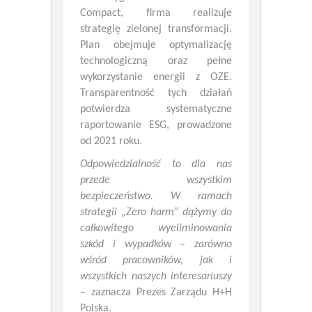
Jako sygnatariusz UN Global
Compact, firma realizuje
strategię zielonej transformacji.
Plan obejmuje optymalizację
technologiczną oraz pełne
wykorzystanie energii z OZE.
Transparentność tych działań
potwierdza systematyczne
raportowanie ESG, prowadzone
od 2021 roku.
Odpowiedzialność to dla
nas
przede
wszystkim
bezpieczeństwo. W ramach
strategii „Zero harm” dążymy do
całkowitego
wyeliminowania
szkód
i
wypadków
–
zarówno
wśród
pracowników, jak i
wszystkich
naszych
interesariuszy
– zaznacza Prezes Zarządu H+H