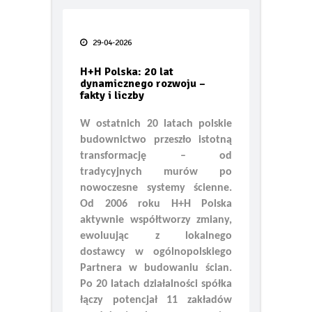
Po tej zimie wiesz więcej o swoim
ogrzewaniu niż kiedykolwiek.
Taras bez błędów
29-04-2026
FIAT prezentuje pierwsze oficjalne
H+H Polska: 20 lat
zdjęcie swoich nowych globalnych
dynamicznego rozwoju –
modeli Grizzly i Grizzly Fastback
fakty i liczby
Smak lata pod gołym niebem – jak
W ostatnich 20 latach polskie
urządzić letnią kuchnię w 2026 roku
budownictwo przeszło istotną
transformację – od
TECEdrainway – profil
prysznicowy nowej generacji
tradycyjnych murów po
nowoczesne systemy ścienne.
Odporność termoizolacji na wodę
Od 2006 roku H+H Polska
– wilgotne ocieplenie jest jak mokry
aktywnie współtworzy zmiany,
sweter
ewoluując z lokalnego
dostawcy w ogólnopolskiego
Kiedy karpiówka odkrywa swój
Partnera w budowaniu ścian.
potencjał… oryginalna dachówka
PROFIL Lenti
Po 20 latach działalności spółka