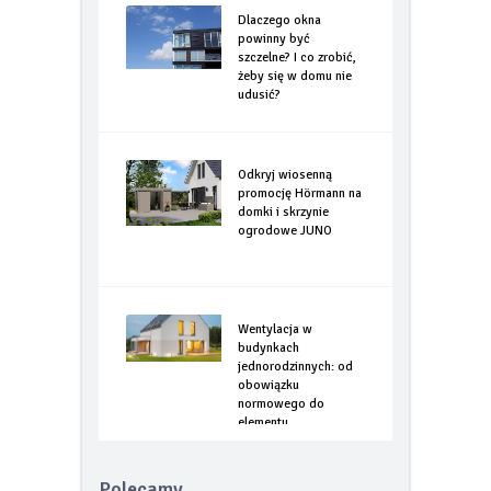
Dlaczego okna
powinny być
szczelne? I co zrobić,
żeby się w domu nie
udusić?
Odkryj wiosenną
promocję Hörmann na
domki i skrzynie
ogrodowe JUNO
Wentylacja w
budynkach
jednorodzinnych: od
obowiązku
normowego do
elementu
optymalizacji
energetycznej