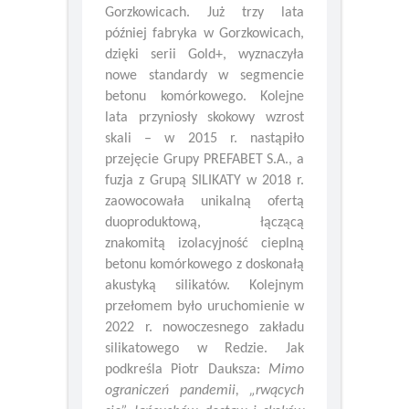
Warszawie, Puławach i
Gorzkowicach. Już trzy lata
później fabryka w Gorzkowicach,
dzięki serii Gold+, wyznaczyła
nowe standardy w segmencie
betonu komórkowego. Kolejne
lata przyniosły skokowy wzrost
skali – w 2015 r. nastąpiło
przejęcie Grupy PREFABET S.A., a
fuzja z Grupą SILIKATY w 2018 r.
zaowocowała unikalną ofertą
duoproduktową, łączącą
znakomitą izolacyjność cieplną
betonu komórkowego z doskonałą
akustyką silikatów. Kolejnym
przełomem było uruchomienie w
2022 r. nowoczesnego zakładu
silikatowego w Redzie. Jak
podkreśla Piotr Dauksza:
Mimo