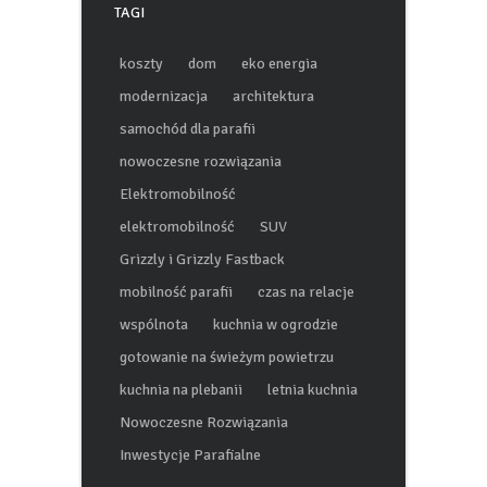
TAGI
koszty
dom
eko energia
modernizacja
architektura
samochód dla parafii
nowoczesne rozwiązania
Elektromobilność
elektromobilność
SUV
Grizzly i Grizzly Fastback
mobilność parafii
czas na relacje
wspólnota
kuchnia w ogrodzie
gotowanie na świeżym powietrzu
kuchnia na plebanii
letnia kuchnia
Nowoczesne Rozwiązania
Inwestycje Parafialne