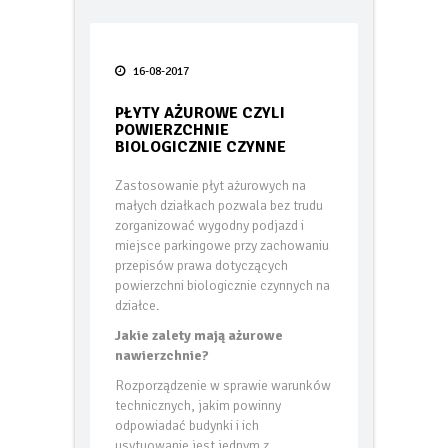
Po tej zimie wiesz więcej o swoim
ogrzewaniu niż kiedykolwiek.
Taras bez błędów
16-08-2017
FIAT prezentuje pierwsze oficjalne
zdjęcie swoich nowych globalnych
PŁYTY AŻUROWE CZYLI
modeli Grizzly i Grizzly Fastback
POWIERZCHNIE
BIOLOGICZNIE CZYNNE
Smak lata pod gołym niebem – jak
Zastosowanie płyt ażurowych na
urządzić letnią kuchnię w 2026 roku
małych działkach pozwala bez trudu
zorganizować wygodny podjazd i
TECEdrainway – profil
miejsce parkingowe przy zachowaniu
prysznicowy nowej generacji
przepisów prawa dotyczących
powierzchni biologicznie czynnych na
Odporność termoizolacji na wodę
działce.
– wilgotne ocieplenie jest jak mokry
sweter
Jakie zalety mają ażurowe
nawierzchnie?
Kiedy karpiówka odkrywa swój
Rozporządzenie w sprawie warunków
potencjał… oryginalna dachówka
technicznych, jakim powinny
PROFIL Lenti
odpowiadać budynki i ich