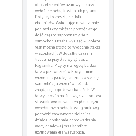
rodzaje nawierzchni, pozostawiając
obok elementów ażurowych pasy
wyłożone pełną kostką lub płytami.
Dotyczy to zresztą nie tylko
chodników. Wykonując nawierzchnię
podjazdu czy miejsca postojowego
dość często zapominamy, że z
samochodu trzeba wysiąść – i dobrze
jeśli można zrobić to wygodnie (także
w szpilkach). W dodatku czasem
trzeba na przykład wyjąć coś z
bagażnika. Przy tym z reguły bardzo
łatwo przewidzieć w którym mniej
więcej miejscu będzie znajdował się
samochód, a więc również gdzie
znajdą się jego drzwi i bagażnik. W
łatwy sposób można więc za pomocą
stosunkowo niewielkich płaszczyzn
wypełnionych pełną kostką brukową
pogodzić zapewnienie zieleni na
działce, doskonałe odprowadzenie
wody opadowej oraz komfort