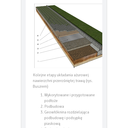
użytkowania dla wszystkich.
Kolejne etapy układania ażurowej
nawierzchni przerośniętej trawą (rys.
Buszrem)
Wykorytowane i przygotowane
podłoże
Podbudowa
Geowłóknina rozdzielająca
podbudowę i podsypkę