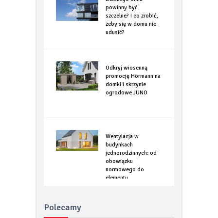
Dlaczego okna
powinny być
szczelne? I co zrobić,
żeby się w domu nie
udusić?
Odkryj wiosenną
promocję Hörmann na
domki i skrzynie
ogrodowe JUNO
Wentylacja w
budynkach
jednorodzinnych: od
obowiązku
normowego do
elementu
optymalizacji
energetycznej
Polecamy