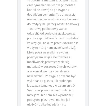
podbudowy i podsypki piaskowej ma
tu ogromne znaczenie. Dużym (i dość
częstym) błędem jest więc montaż
kostki ażurowej na podsypce z
dodatkiem cementu. Tu pojawia się
również pierwsza różnica w stosunku
do tradycyjnej pełnej kostki brukowej
– warstwę podbudowy warto
oddzielić od podsypki piaskowej za
pomocą geowłókniny. Jest to istotne
ze względu na dużą przepuszczalność
wody (o którą nam przecież chodzi),
która poza wszystkimi swoimi
pozytywami wiąże się również z
możliwością przemieszania się
materiałów poszczególnych warstw
a w konsekwencji – osłabienia
nawierzchni. Podsypka powinna być
wykonana z piasku lub drobnego
kruszywa łamanego o uziarnieniu 0-
5mm i nie powinna mieć grubości
mniejszej niż 3cm. Na wykonanej
podsypce piaskowej można już