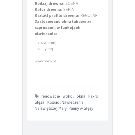
78
Rodzaj drewna:
SOSNA
Kolor drewna:
SEPIA
Kształt profilu drewna:
REGULAR
Zastosowano okna łukowe ze
szprosami, w funkcjach
otwierania:
rozwiernej
uchylnej
www.fakro.pl
renowacje
wokol
okna
Fakro
Ślęża
Kościół Nawiedzenia
Najświętszej Maryi Panny w Ślęży