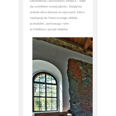
drewno – materiał naturalny, bliski
człowiekowi i duchowości miejsca – stało
się nośnikiem nowej jakości. Świątynia
zyskała okna łukowe ze szprosami, które
nawiązują do historycznego układu
przeszkleń, zachowując rytm
architektury sprzed wieków.