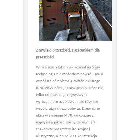
Z myślą o przyszłości, z szacunkiem dla
przeszłości
W miejscach takich jak kościół na Ślęży
technologia nie może dominować – musi
współistnieć z historią. Właśnie dlatego
INNOVIEW oferuje rozwiązania, które nie
tylko odpowiadają najwyższym
wymaganiom użytkowym, ale również
współgrają z duszą obiektu. Drewniane
okna w systemie IV 78, wykonane z
najwyższej jakości sosny, zapewniają
znakomite parametry izolacyjne i