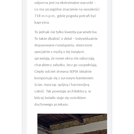
akustyczne, a ich solidna konstrukcja
odporna jest na ekstremalne warunki –
co ma szczególne znaczenie na wysokości
718 m n.p.m., gdzie pogoda potrafi być
kapryśna.
To jednak nie tylko kwestia parametrów.
To także dbałość o detal – indywidualnie
dopasowane rozwiązania, stworzone
specjalnie z myślą o tej świątyni,
sprawiają, że nowe okna nie zaburzają
charakteru zabytku, lecz go uzupełniają.
Ciepły odcień drewna SEPIA idealnie
komponuje się z surowym kamieniem
ścian, tworząc spójną i harmonijną
całość. Tak powstaje architektura, w
której światło staje się nośnikiem
duchowego przekazu.