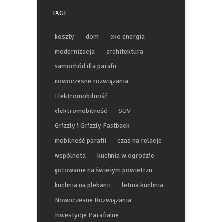
TAGI
koszty
dom
eko energia
modernizacja
architektura
samochód dla parafii
nowoczesne rozwiązania
Elektromobilność
elektromobilność
SUV
Grizzly i Grizzly Fastback
mobilność parafii
czas na relacje
wspólnota
kuchnia w ogrodzie
gotowanie na świeżym powietrzu
kuchnia na plebanii
letnia kuchnia
Nowoczesne Rozwiązania