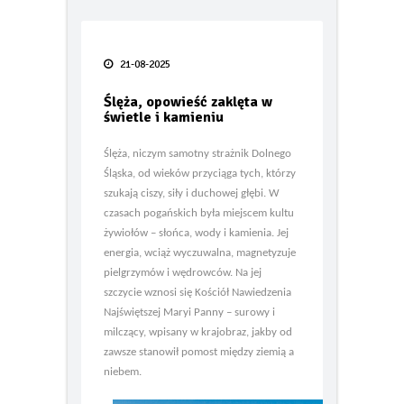
Po tej zimie wiesz więcej o swoim
ogrzewaniu niż kiedykolwiek.
Taras bez błędów
21-08-2025
FIAT prezentuje pierwsze oficjalne
zdjęcie swoich nowych globalnych
Ślęża, opowieść zaklęta w
modeli Grizzly i Grizzly Fastback
świetle i kamieniu
Smak lata pod gołym niebem – jak
Ślęża, niczym samotny strażnik Dolnego
urządzić letnią kuchnię w 2026 roku
Śląska, od wieków przyciąga tych, którzy
szukają ciszy, siły i duchowej głębi. W
TECEdrainway – profil
czasach pogańskich była miejscem kultu
prysznicowy nowej generacji
żywiołów – słońca, wody i kamienia. Jej
energia, wciąż wyczuwalna, magnetyzuje
Odporność termoizolacji na wodę
pielgrzymów i wędrowców. Na jej
– wilgotne ocieplenie jest jak mokry
sweter
szczycie wznosi się Kościół Nawiedzenia
Najświętszej Maryi Panny – surowy i
Kiedy karpiówka odkrywa swój
milczący, wpisany w krajobraz, jakby od
potencjał… oryginalna dachówka
zawsze stanowił pomost między ziemią a
PROFIL Lenti
niebem.