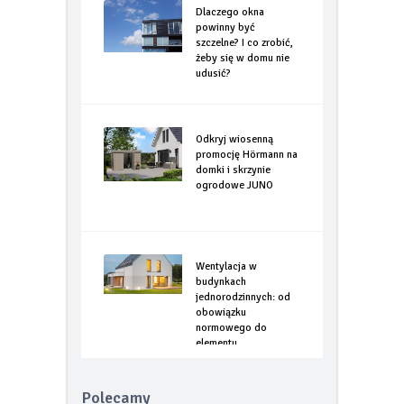
Dlaczego okna
powinny być
szczelne? I co zrobić,
żeby się w domu nie
udusić?
Odkryj wiosenną
promocję Hörmann na
domki i skrzynie
ogrodowe JUNO
Wentylacja w
budynkach
jednorodzinnych: od
obowiązku
normowego do
elementu
optymalizacji
energetycznej