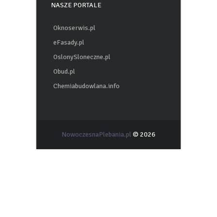
NASZE PORTALE
Oknoserwis.pl
eFasady.pl
OslonySloneczne.pl
Obud.pl
Chemiabudowlana.info
NowoczesnaPlebania.pl
© 2026