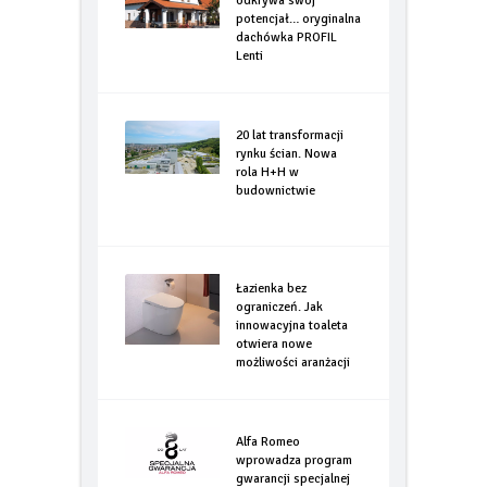
Kiedy karpiówka
odkrywa swój
potencjał… oryginalna
dachówka PROFIL
Lenti
20 lat transformacji
rynku ścian. Nowa
rola H+H w
budownictwie
Łazienka bez
ograniczeń. Jak
innowacyjna toaleta
otwiera nowe
możliwości aranżacji
Alfa Romeo
wprowadza program