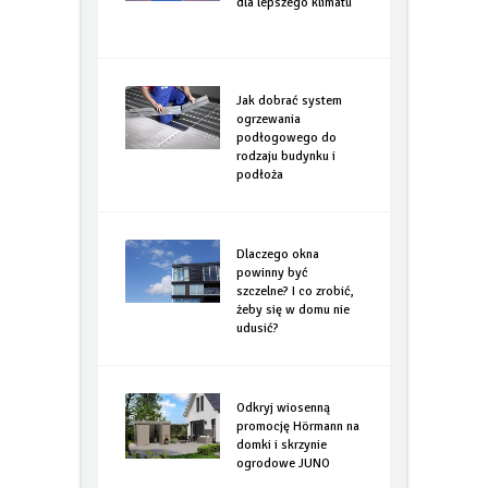
Modernizacja domu
dla lepszego klimatu
Jak dobrać system
ogrzewania
podłogowego do
rodzaju budynku i
podłoża
Dlaczego okna
powinny być
szczelne? I co zrobić,
żeby się w domu nie
udusić?
Odkryj wiosenną
promocję Hörmann na
domki i skrzynie
ogrodowe JUNO