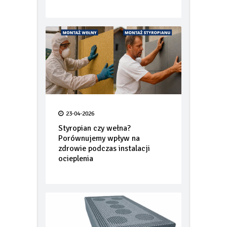
jak mokry sweter
20 lat transformacji rynku ścian.
Nowa rola H+H w budownictwie
23-04-2026
Styropian czy wełna?
Porównujemy wpływ na
zdrowie podczas instalacji
ocieplenia