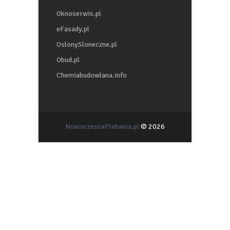
Oknoserwis.pl
eFasady.pl
OslonySloneczne.pl
Obud.pl
Chemiabudowlana.info
NowoczesnaPlebania.pl
© 2026