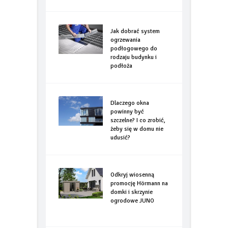
Jak dobrać system
ogrzewania
podłogowego do
rodzaju budynku i
podłoża
Dlaczego okna
powinny być
szczelne? I co zrobić,
żeby się w domu nie
udusić?
Odkryj wiosenną
promocję Hörmann na
domki i skrzynie
ogrodowe JUNO