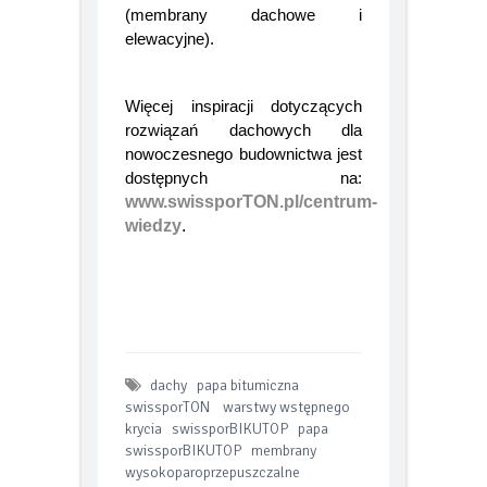
oraz
www.swissporTON.pl
(membrany dachowe i
elewacyjne).
Więcej inspiracji dotyczących
rozwiązań dachowych dla
nowoczesnego budownictwa jest
dostępnych na:
www.swissporTON.pl/centrum-
wiedzy
.
dachy
papa bitumiczna
swissporTON
warstwy wstępnego
krycia
swissporBIKUTOP
papa
swissporBIKUTOP
membrany