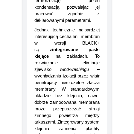
wodną z wnętrza. Chronią
termoizolację przed
kondensacją, pozwalając jej
pracować zgodnie z
deklarowanymi parametrami.
Jednak technicznie najbardziej
interesującą cechą linii membran
w wersji BLACK+
są
zintegrowane paski
klejące
na zakładach. To
rozwiązanie eliminuje
zjawisko
wind-washingu
–
wychładzania izolacji przez wiatr
penetrujący nieszczelne złącza
membrany. W standardowym
układzie bez klejenia, nawet
dobrze zamocowana membrana
może przepuszczać strugi
zimnego powietrza między
arkuszami. Zintegrowany system