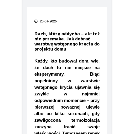
Po tej zimie wiesz więcej o swoim
ogrzewaniu niż kiedykolwiek.
Taras bez błędów
20-04-2026
FIAT prezentuje pierwsze oficjalne
zdjęcie swoich nowych globalnych
Dach, który oddycha – ale też
modeli Grizzly i Grizzly Fastback
nie przemaka. Jak dobrać
warstwę wstępnego krycia do
projektu domu
Smak lata pod gołym niebem – jak
urządzić letnią kuchnię w 2026 roku
Każdy, kto budował dom, wie,
że dach to nie miejsce na
TECEdrainway – profil
prysznicowy nowej generacji
eksperymenty. Błąd
popełniony w warstwie
Odporność termoizolacji na wodę
wstępnego krycia ujawnia się
– wilgotne ocieplenie jest jak mokry
zwykle w najmniej
sweter
odpowiednim momencie – przy
pierwszej poważnej ulewie
Kiedy karpiówka odkrywa swój
albo po kilku sezonach, gdy
potencjał… oryginalna dachówka
zawilgocona termoizolacja
PROFIL Lenti
zaczyna tracić swoje