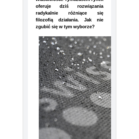
właściwości. Tymczasem rynek
20 lat transformacji rynku ścian.
Nowa rola H+H w budownictwie
oferuje dziś rozwiązania
radykalnie różniące się
filozofią działania. Jak nie
zgubić się w tym wyborze?