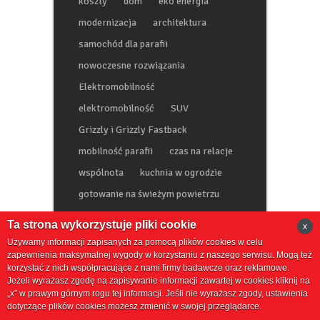
koszty
dom
eko energia
modernizacja
architektura
samochód dla parafii
nowoczesne rozwiązania
Elektromobilność
elektromobilność
SUV
Grizzly i Grizzly Fastback
mobilność parafii
czas na relacje
wspólnota
kuchnia w ogrodzie
gotowanie na świeżym powietrzu
Ta strona wykorzystuje pliki cookie
x
kuchnia na plebanii
letnia kuchnia
Używamy informacji zapisanych za pomocą plików cookies w celu
Nowoczesne Rozwiązania
zapewnienia maksymalnej wygody w korzystaniu z naszego serwisu. Mogą też
korzystać z nich współpracujące z nami firmy badawcze oraz reklamowe.
Inwestycje Parafialne
Jeżeli wyrażasz zgodę na zapisywanie informacji zawartej w cookies kliknij na
„x” w prawym górnym rogu tej informacji. Jeśli nie wyrażasz zgody, ustawienia
dotyczące plików cookies możesz zmienić w swojej przeglądarce.