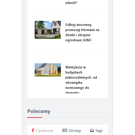
żeby się w domu nie
udusić?
Odkryj wiosenną
promocję Hörmann na
domki i skrzynie
ogrodowe JUNO
Wentylacja w
budynkach
jednorodzinnych: od
obowiązku
normowego do
elementu
optymalizacji
energetycznej
Polecamy