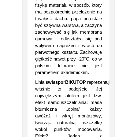
(Styren-Butadien-Styren) zmienia
fizykę materiału w sposób, który
ma bezpośrednie przełożenie na
trwałość dachu: papa przestaje
być sztywną warstwą, a zaczyna
zachowywać się jak membrana
gumowa – odkształca się pod
wpływem naprężeń i wraca do
pierwotnego kształtu. Zachowuje
giętkość nawet przy -20°C, co w
polskim klimacie nie jest
parametrem akademickim.
Linia
swissporBIKUTOP
reprezentuje
właśnie to podejście. Jej
największym atutem jest tzw.
efekt samouszczelniania: masa
bitumiczna „opina” każdy
gwóźdź i wkręt montażowy,
tworząc naturalną uszczelkę
wokół punktów mocowania.