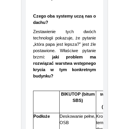
materiału jest kluczowa.
Czego oba systemy uczą nas o
dachu?
Zestawienie tych dwóch
technologii pokazuje, że pytanie
„która papa jest lepsza?” jest źle
postawione. Właściwe pytanie
brzmi:
jaki problem ma
rozwiązać warstwa wstępnego
krycia w tym konkretnym
budynku?
BIKUTOP (bitum
swissporTON
SBS)
BLACK
(membrana)
Podłoże
Deskowanie pełne,
Krokwie,
OSB
termoizolacja,