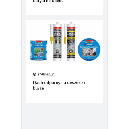
Co ułatwi pracę dekarza? O
butylu na dachu
27-07-2017
Dach odporny na deszcze i
burze