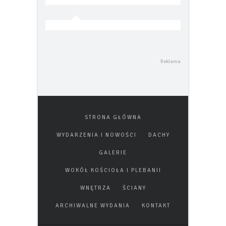
Facebook
Strony
Tagi
STRONA GŁÓWNA
WYDARZENIA I NOWOŚCI
DACHY
GALERIE
WOKÓŁ KOŚCIOŁA I PLEBANII
WNĘTRZA
ŚCIANY
ARCHIWALNE WYDANIA
KONTAKT