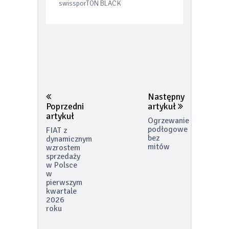
wysokoparoprzepuszczalne
swissporTON BLACK
Następny
Poprzedni
artykuł
artykuł
Ogrzewanie
podłogowe
FIAT z
bez
dynamicznym
mitów
wzrostem
sprzedaży
w Polsce
w
pierwszym
kwartale
2026
roku