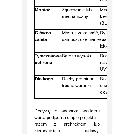
deskowanie
Montaż
Zgrzewanie lub
Mechaniczny +
mechaniczny
klejone zakłady
(BLACK+)
Główna
Masa, szczelność,
Dyfuzja pary,
zaleta
samouszczelnianie
wiatroszczelność
lekkość
Tymczasowa
Bardzo wysoka
Dobra (z uwagą
ochrona
na ekspozycję
UV)
Dla kogo
Dachy premium,
Budownictwo
trudne warunki
energooszczędne
elewacje
Decyzję o wyborze systemu
warto podjąć na etapie projektu –
razem z architektem lub